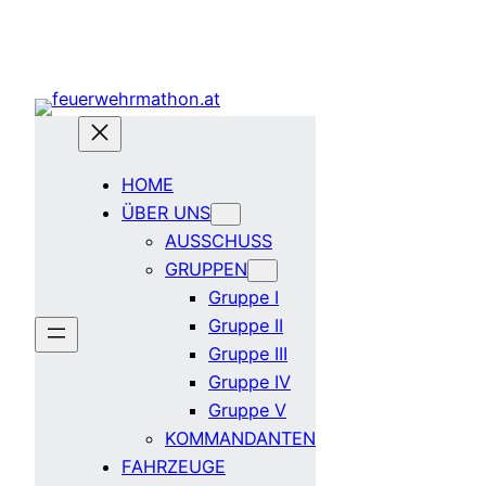
Zum
Inhalt
springen
HOME
ÜBER UNS
AUSSCHUSS
GRUPPEN
Gruppe I
Gruppe II
Gruppe III
Gruppe IV
Gruppe V
KOMMANDANTEN
FAHRZEUGE