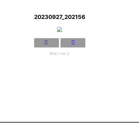
20230927_202156
Bild 1 von 2